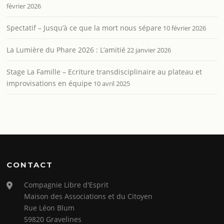
février 2026
Spectatif – Jusqu’à ce que la mort nous sépare
10 février 2026
La Lumière du Phare 2026 : L’amitié
22 janvier 2026
Stage La Famille – Ecriture transdisciplinaire au plateau et
improvisations en équipe
10 avril 2025
CONTACT
Compagnie Libre d'Esprit
Maison des Associations et du Citoyen
Rue Léon Blum
59820 Gravelines