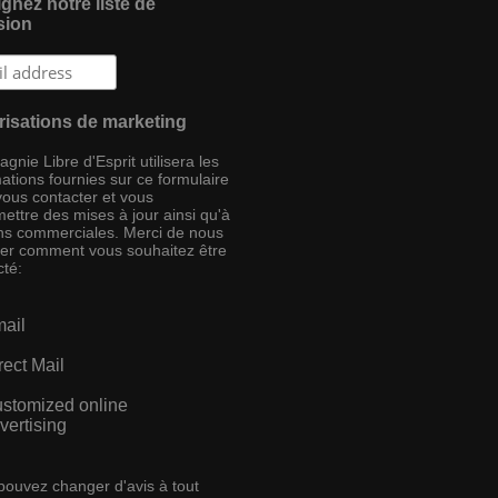
gnez notre liste de
sion
risations de marketing
nie Libre d'Esprit utilisera les
ations fournies sur ce formulaire
vous contacter et vous
ettre des mises à jour ainsi qu'à
ins commerciales. Merci de nous
ser comment vous souhaitez être
cté:
ail
rect Mail
stomized online
vertising
pouvez changer d'avis à tout