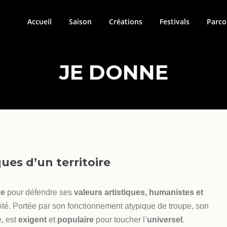
Accueil
Saison
Créations
Festivals
Parco
JE DONNE
es d’un territoire
pe
pour défendre ses
valeurs artistiques, humanistes et
ibilité. Portée par son fonctionnement atypique de troupe, son
e, est
exigent
et
populaire
pour toucher l’
universel
.