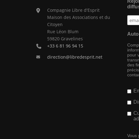
Rejoi
diffu
Compagnie Libre d'Esprit
Maison des Associations et du
Citoyen
Rue Léon Blum
Auto
59820 Gravelines
Compag
+33 6 81 96 94 15
inform
pour 
direction@libredesprit.net
transm
des f
préci
conta
Em
Di
Cu
ad
Vous 