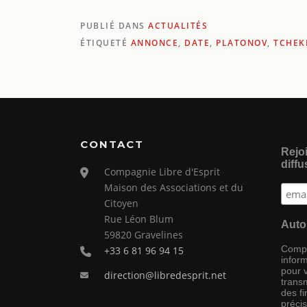
PUBLIÉ DANS
ACTUALITÉS
ÉTIQUETÉ
ANNONCE
,
DATE
,
PLATONOV
,
TCHEK
CONTACT
Rejoi
diffu
Compagnie Libre d'Esprit
Maison des Associations et du
Citoyen
Rue Léon Blum
Auto
59820 Gravelines
Compag
+33 6 81 96 94 15
inform
pour 
direction@libredesprit.net
transm
des f
préci