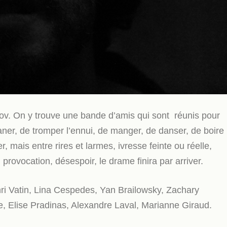
ov. On y trouve une bande d’amis qui sont réunis pour
aner, de tromper l’ennui, de manger, de danser, de boire
r, mais entre rires et larmes, ivresse feinte ou réelle,
 provocation, désespoir, le drame finira par arriver.
ri Vatin, Lina Cespedes, Yan Brailowsky, Zachary
 Elise Pradinas, Alexandre Laval, Marianne Giraud.