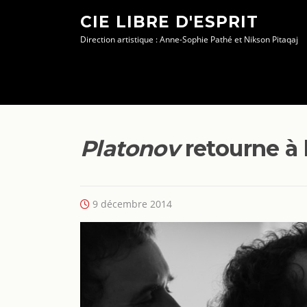
Aller
CIE LIBRE D'ESPRIT
au
Direction artistique : Anne-Sophie Pathé et Nikson Pitaqaj
contenu
Platonov
retourne à 
9 décembre 2014