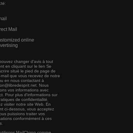
cté:
ail
rect Mail
stomized online
vertising
pouvez changer d'avis à tout
t en cliquant sur le lien Se
crire situé le pied de page de
e-mail que vous recevez de notre
 ou en nous contactant à
ion@libredesprit.net. Nous
rons vos informations avec
t. Pour plus d'informations sur
atiques de confidentialité,
ez visiter notre site Web. En
ant ci-dessous, vous acceptez
us puissions traiter vos
mations conformément à ces
s.
utilisons MailChimp comme