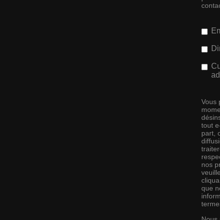
conta
Em
Di
Cu
ad
Vous 
momen
désins
tout 
part,
diffus
traite
respec
nos pr
veuill
cliqu
que no
infor
terme
Nous 