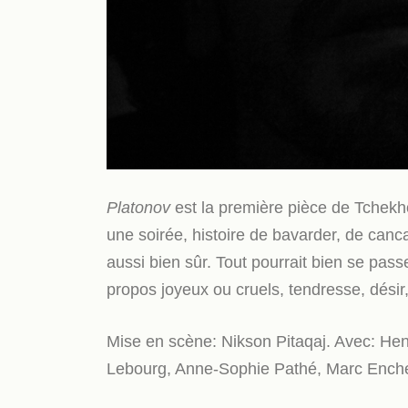
Platonov
est la première pièce de Tchekh
une soirée, histoire de bavarder, de canc
aussi bien sûr. Tout pourrait bien se passe
propos joyeux ou cruels, tendresse, désir,
Mise en scène: Nikson Pitaqaj. Avec: Hen
Lebourg, Anne-Sophie Pathé, Marc Enche,