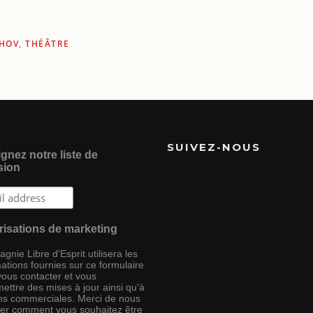
HOV
,
THÉÂTRE
SUIVEZ-NOUS
gnez notre liste de
sion
risations de marketing
nie Libre d'Esprit utilisera les
ations fournies sur ce formulaire
vous contacter et vous
ettre des mises à jour ainsi qu'à
ins commerciales. Merci de nous
ser comment vous souhaitez être