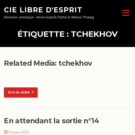
Aller
CIE LIBRE D'ESPRIT
au
Menu
contenu
Direction artistique : Anne-Sophie Pathé et Nikson Pitaqaj
ÉTIQUETTE :
TCHEKHOV
Related Media: tchekhov
lire la suite
En attendant la sortie n°14
10 juin 2020