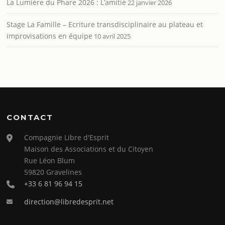
La Lumière du Phare 2026 : L’amitié
22 janvier 2026
Stage La Famille – Ecriture transdisciplinaire au plateau et
improvisations en équipe
10 avril 2025
CONTACT
Compagnie Libre d'Esprit
Maison des Associations et du Citoyen
Rue Léon Blum
59820 Gravelines
+33 6 81 96 94 15
direction@libredesprit.net