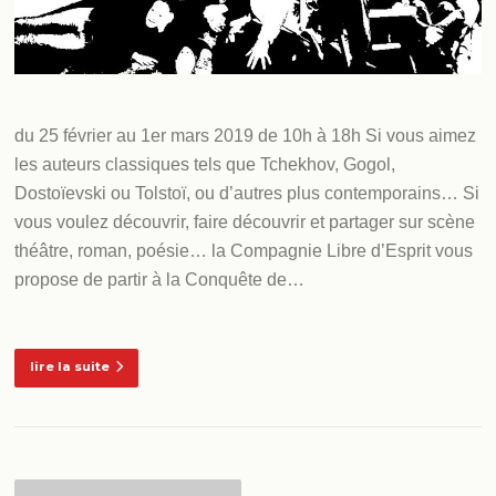
du 25 février au 1er mars 2019 de 10h à 18h Si vous aimez
les auteurs classiques tels que Tchekhov, Gogol,
Dostoïevski ou Tolstoï, ou d’autres plus contemporains… Si
vous voulez découvrir, faire découvrir et partager sur scène
théâtre, roman, poésie… la Compagnie Libre d’Esprit vous
propose de partir à la Conquête de…
lire la suite
Navigation