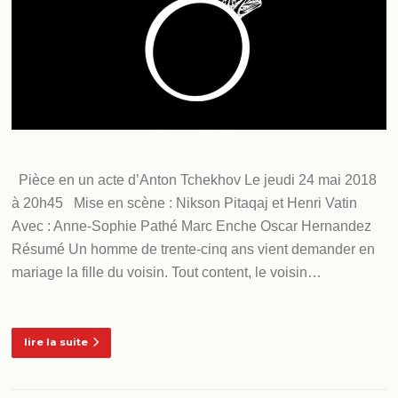
Pièce en un acte d’Anton Tchekhov Le jeudi 24 mai 2018
à 20h45 Mise en scène : Nikson Pitaqaj et Henri Vatin
Avec : Anne-Sophie Pathé Marc Enche Oscar Hernandez
Résumé Un homme de trente-cinq ans vient demander en
mariage la fille du voisin. Tout content, le voisin…
lire la suite