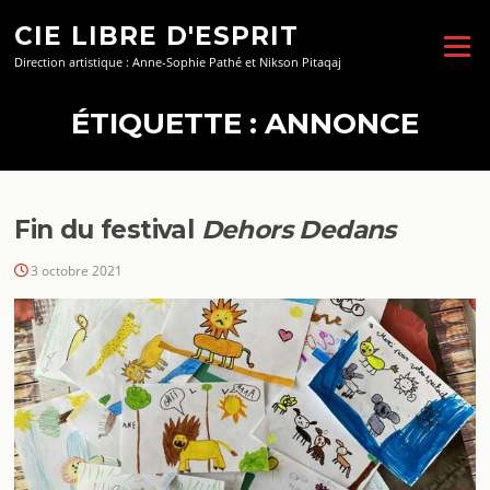
Aller
CIE LIBRE D'ESPRIT
au
Menu
contenu
Direction artistique : Anne-Sophie Pathé et Nikson Pitaqaj
ÉTIQUETTE :
ANNONCE
Fin du festival
Dehors Dedans
3 octobre 2021