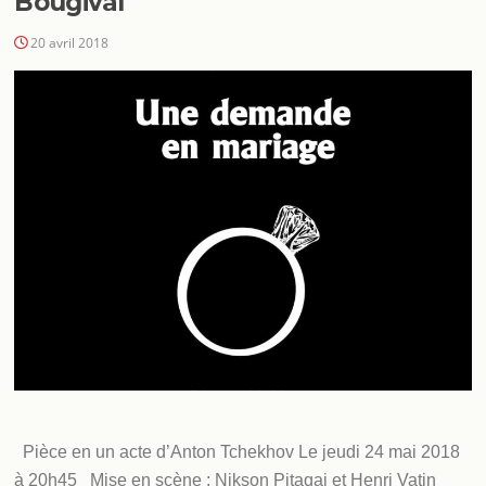
Bougival
20 avril 2018
Pièce en un acte d’Anton Tchekhov Le jeudi 24 mai 2018
à 20h45 Mise en scène : Nikson Pitaqaj et Henri Vatin