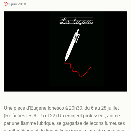
1 juin 2018
Une pièce d’Eugène Ionesco à 20h30, du 6 au 28 juillet
(Relâches les 8, 15 et 22) Un éminent professeur, animé
par une flamme lubrique, se gargarise de leçons fumeuses
d’arithmétique et de linguistique jusqu’à faire de son élève