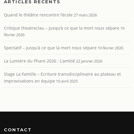
ARTICLES RÉCENTS
Quand le théâtre rencontre l’école
27 mars 2026
Critique theatreclau – Jusqu’à ce que la mort nous sépare
10
février 2026
Spectatif – Jusqu’à ce que la mort nous sépare
10 février 2026
La Lumière du Phare 2026 : L’amitié
22 janvier 2026
Stage La Famille – Ecriture transdisciplinaire au plateau et
improvisations en équipe
10 avril 2025
CONTACT