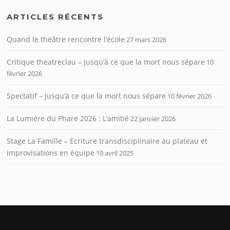
ARTICLES RÉCENTS
Quand le théâtre rencontre l’école
27 mars 2026
Critique theatreclau – Jusqu’à ce que la mort nous sépare
10
février 2026
Spectatif – Jusqu’à ce que la mort nous sépare
10 février 2026
La Lumière du Phare 2026 : L’amitié
22 janvier 2026
Stage La Famille – Ecriture transdisciplinaire au plateau et
improvisations en équipe
10 avril 2025