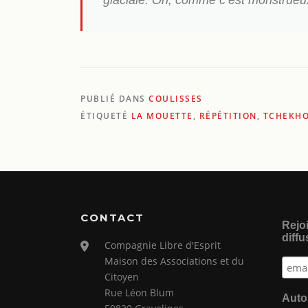
glaciale. Oh, comme c’est monstrueu
PUBLIÉ DANS
COULISSES
ÉTIQUETÉ
LA MOUETTE
,
RÉPÉTITION
,
TCHEKH
CONTACT
Rejoi
diffu
Compagnie Libre d'Esprit
Maison des Associations et du
Citoyen
Rue Léon Blum
Auto