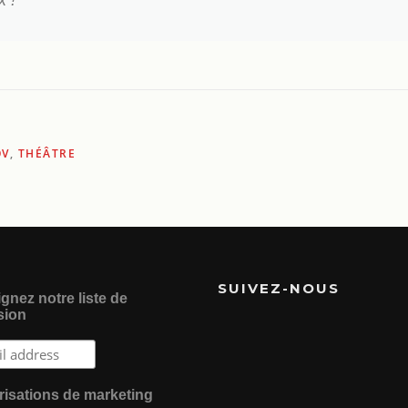
x !
OV
,
THÉÂTRE
SUIVEZ-NOUS
gnez notre liste de
sion
risations de marketing