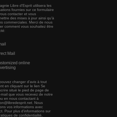
nie Libre d'Esprit utilisera les
ations fournies sur ce formulaire
vous contacter et vous
ettre des mises à jour ainsi qu'à
ins commerciales. Merci de nous
ser comment vous souhaitez être
cté:
ail
rect Mail
stomized online
vertising
pouvez changer d'avis à tout
t en cliquant sur le lien Se
crire situé le pied de page de
e-mail que vous recevez de notre
 ou en nous contactant à
ion@libredesprit.net. Nous
rons vos informations avec
t. Pour plus d'informations sur
atiques de confidentialité,