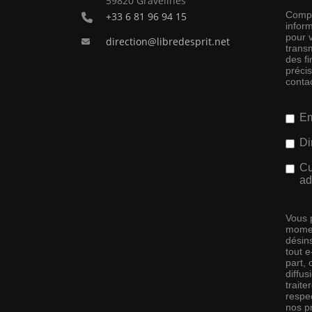
59820 Gravelines
Compag
+33 6 81 96 94 15
inform
pour 
direction@libredesprit.net
transm
des f
préci
conta
Em
Di
Cu
ad
Vous 
momen
désins
tout 
part,
diffus
traite
respec
nos pr