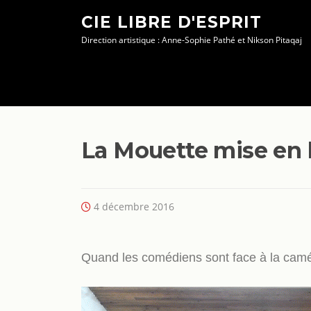
Aller
CIE LIBRE D'ESPRIT
au
Direction artistique : Anne-Sophie Pathé et Nikson Pitaqaj
contenu
La Mouette mise en 
4 décembre 2016
Quand les comédiens sont face à la cam