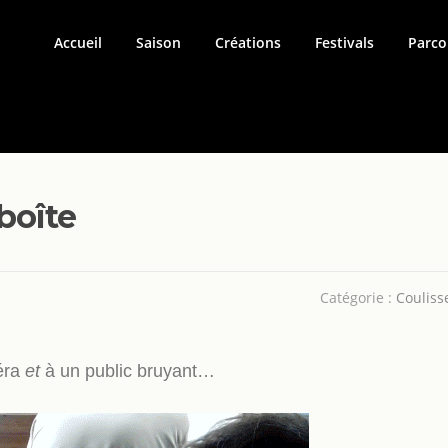
Accueil
Saison
Créations
Festivals
Parco
boîte
Catégorie :
Couliss
éra
et
à un public bruyant…