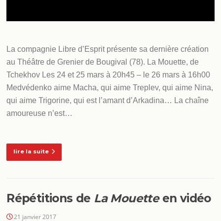
La compagnie Libre d’Esprit présente sa dernière création
au Théâtre de Grenier de Bougival (78). La Mouette, de
Tchekhov Les 24 et 25 mars à 20h45 – le 26 mars à 16h00
Medvédenko aime Macha, qui aime Treplev, qui aime Nina,
qui aime Trigorine, qui est l’amant d’Arkadina… La chaîne
amoureuse n’est…
lire la suite
Répétitions de
La Mouette
en vidéo
21 janvier 2017