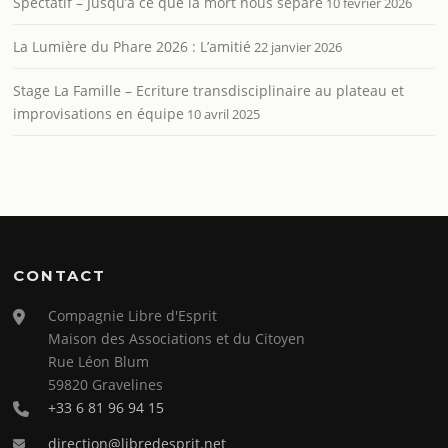
Spectatif – Jusqu’à ce que la mort nous sépare
10 février 2026
La Lumière du Phare 2026 : L’amitié
22 janvier 2026
Stage La Famille – Ecriture transdisciplinaire au plateau et
improvisations en équipe
10 avril 2025
CONTACT
Compagnie Libre d'Esprit
Maison des Associations et du Citoyen
Rue Léon Blum
59820 Gravelines
+33 6 81 96 94 15
direction@libredesprit.net