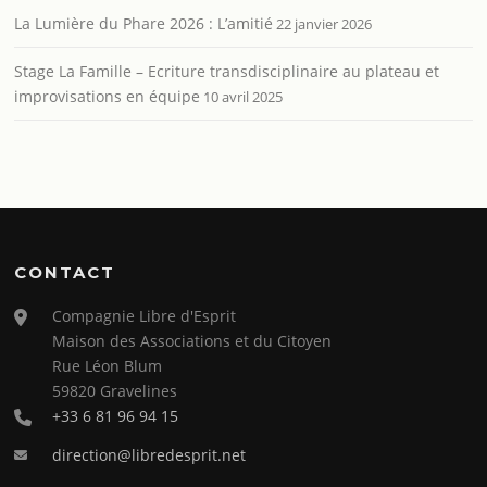
La Lumière du Phare 2026 : L’amitié
22 janvier 2026
Stage La Famille – Ecriture transdisciplinaire au plateau et
improvisations en équipe
10 avril 2025
CONTACT
Compagnie Libre d'Esprit
Maison des Associations et du Citoyen
Rue Léon Blum
59820 Gravelines
+33 6 81 96 94 15
direction@libredesprit.net