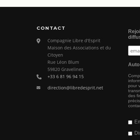
CONTACT
Rejoi
diffu
Compagnie Libre d'Esprit
Maison des Associations et du
Citoyen
Rue Léon Blum
Auto
59820 Gravelines
Compag
+33 6 81 96 94 15
inform
pour 
direction@libredesprit.net
transm
des f
préci
conta
Em
Di