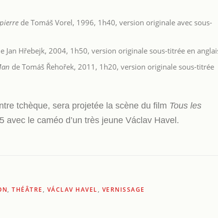
pierre
de Tomáš Vorel, 1996, 1h40, version originale avec sous-
e Jan Hřebejk, 2004, 1h50, version originale sous-titrée en anglai
Man
de Tomáš Řehořek, 2011, 1h20, version originale sous-titrée
entre tchèque, sera projetée la scène du film
Tous les
 avec le caméo d’un très jeune Václav Havel.
ON
,
THÉÂTRE
,
VÁCLAV HAVEL
,
VERNISSAGE