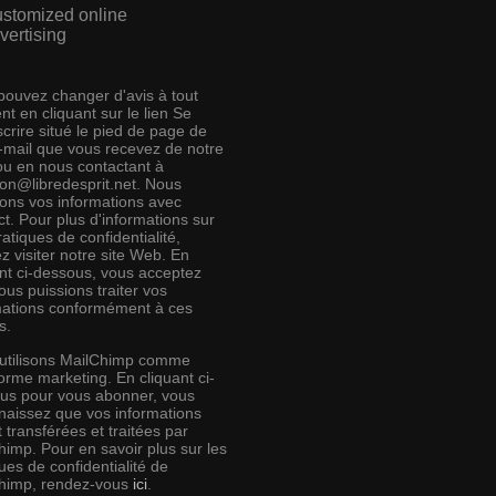
stomized online
vertising
pouvez changer d'avis à tout
t en cliquant sur le lien Se
crire situé le pied de page de
e-mail que vous recevez de notre
 ou en nous contactant à
ion@libredesprit.net. Nous
rons vos informations avec
t. Pour plus d'informations sur
atiques de confidentialité,
ez visiter notre site Web. En
ant ci-dessous, vous acceptez
us puissions traiter vos
mations conformément à ces
s.
utilisons MailChimp comme
orme marketing. En cliquant ci-
us pour vous abonner, vous
naissez que vos informations
 transférées et traitées par
himp. Pour en savoir plus sur les
ues de confidentialité de
himp, rendez-vous
ici
.