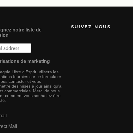
SUIVEZ-NOUS
gnez notre liste de
sion
risations de marketing
nie Libre d'Esprit utilisera les
ations fournies sur ce formulaire
vous contacter et vous
ettre des mises à jour ainsi qu'à
ins commerciales. Merci de nous
ser comment vous souhaitez être
cté:
ail
rect Mail