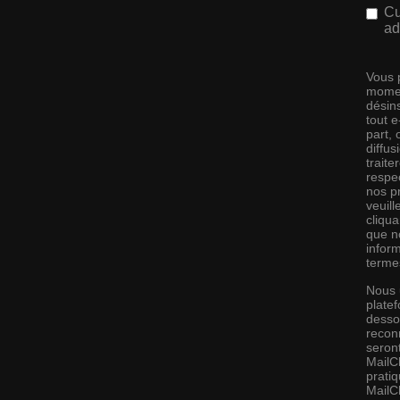
Cu
ad
Vous 
momen
désins
tout 
part,
diffus
traite
respec
nos pr
veuill
cliqu
que no
infor
terme
Nous 
platef
desso
recon
seront
MailC
pratiq
MailC