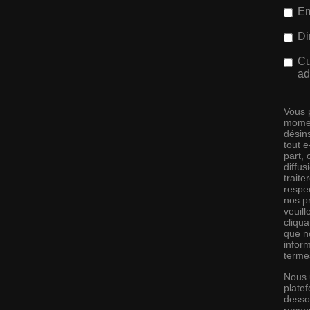
Em
Di
Cu
ad
Vous 
momen
désins
tout 
part,
diffus
traite
respec
nos pr
veuill
cliqu
que no
infor
terme
Nous 
platef
desso
recon