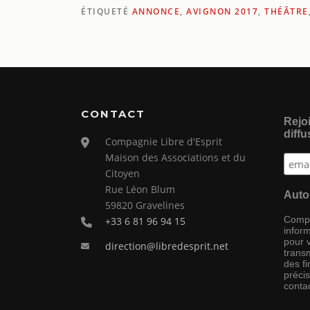
ÉTIQUETÉ
ANNONCE
,
AVIGNON 2017
,
THÉÂTRE
CONTACT
Rejoi
diffu
Compagnie Libre d'Esprit
Maison des Associations et du
Citoyen
Rue Léon Blum
Auto
59820 Gravelines
Compag
+33 6 81 96 94 15
inform
pour 
direction@libredesprit.net
transm
des f
préci
conta