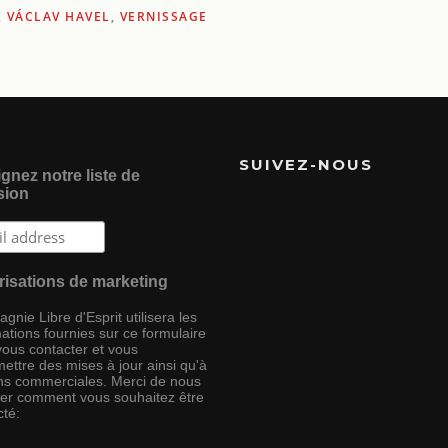
,
VÁCLAV HAVEL
,
VERNISSAGE
SUIVEZ-NOUS
gnez notre liste de
sion
risations de marketing
nie Libre d'Esprit utilisera les
ations fournies sur ce formulaire
vous contacter et vous
ettre des mises à jour ainsi qu'à
ins commerciales. Merci de nous
ser comment vous souhaitez être
cté: