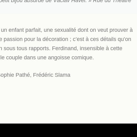
petit bijou absurde de Václav Havel. »
Rue du Théâtre
 un enfant parfait, une sexualité dont on veut prouver à
e passion pour la décoration ; c’est à ces détails qu’on
n sous tous rapports. Ferdinand, insensible à cette
e le couple dans une angoisse comique.
Sophie Pathé, Frédéric Slama