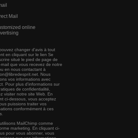
ail
rect Mail
stomized online
vertising
pouvez changer d'avis à tout
t en cliquant sur le lien Se
crire situé le pied de page de
e-mail que vous recevez de notre
 ou en nous contactant à
ion@libredesprit.net. Nous
rons vos informations avec
t. Pour plus d'informations sur
atiques de confidentialité,
ez visiter notre site Web. En
ant ci-dessous, vous acceptez
us puissions traiter vos
mations conformément à ces
s.
utilisons MailChimp comme
orme marketing. En cliquant ci-
us pour vous abonner, vous
naissez que vos informations