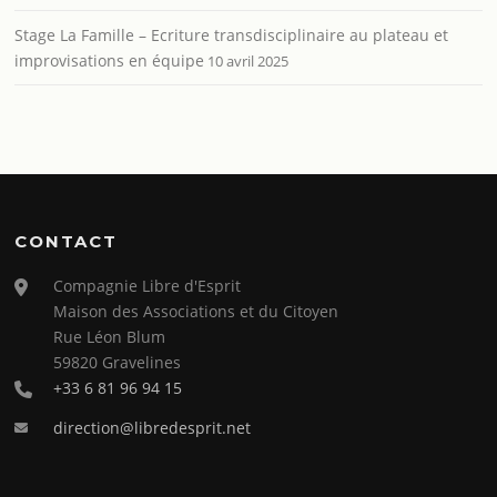
Stage La Famille – Ecriture transdisciplinaire au plateau et
improvisations en équipe
10 avril 2025
CONTACT
Compagnie Libre d'Esprit
Maison des Associations et du Citoyen
Rue Léon Blum
59820 Gravelines
+33 6 81 96 94 15
direction@libredesprit.net