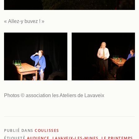
« Allez-y buvez ! »
Photos © association les Ateliers de Lavaveix
PUBLIÉ DANS
COULISSES
ÉTIQUETÉ
AUDIENCE
,
LAVAVEIX-LES-MINES
,
LE PRINTEMPS