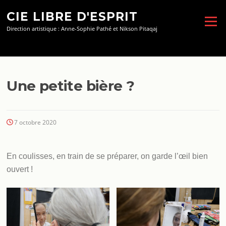
Aller
CIE LIBRE D'ESPRIT
au
Menu
contenu
Direction artistique : Anne-Sophie Pathé et Nikson Pitaqaj
Une petite bière ?
7 octobre 2020
En coulisses, en train de se préparer, on garde l’œil bien
ouvert !