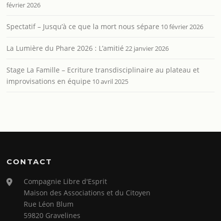
février 2026
Spectatif – Jusqu’à ce que la mort nous sépare
10 février 2026
La Lumière du Phare 2026 : L’amitié
22 janvier 2026
Stage La Famille – Ecriture transdisciplinaire au plateau et
improvisations en équipe
10 avril 2025
CONTACT
Compagnie Libre d'Esprit
Maison des Associations et du Citoyen
Rue Léon Blum
59820 Gravelines