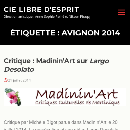
Aller
CIE LIBRE D'ESPRIT
au
Menu
contenu
Direction artistique : Anne-Sophie Pathé et Nikson Pitaqaj
ÉTIQUETTE :
AVIGNON 2014
Critique : Madinin’Art sur
Largo
Desolato
21 juillet 2014
Critique par Michèle Bigot parue dans Madinin’Art le 20
juillet 2014. La persécution et son délire Largo Desolato –