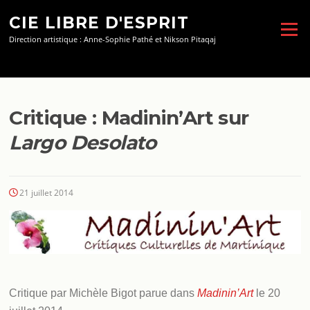
Aller
CIE LIBRE D'ESPRIT
au
Menu
contenu
Direction artistique : Anne-Sophie Pathé et Nikson Pitaqaj
Critique : Madinin’Art sur
Largo Desolato
21 juillet 2014
Critique par Michèle Bigot parue dans
Madinin’Art
le 20