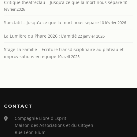
Critique theatreclau – Jusqu’à ce que la mort nous sépare
10
février 2026
Spectatif – Jusqu’à ce que la mort nous sépare
10 février 2026
La Lumière du Phare 2026 : L’amitié
22 janvier 2026
Stage La Famille – Ecriture transdisciplinaire au plateau et
improvisations en équipe
10 avril 2025
CONTACT
Compagnie Libre d'Esprit
Maison des Associations et du Citoyen
Rue Léon Blum