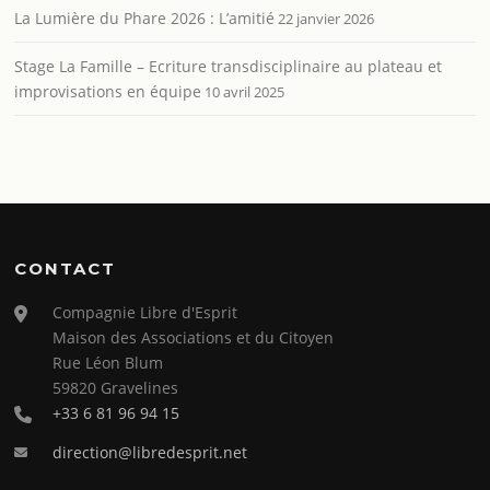
La Lumière du Phare 2026 : L’amitié
22 janvier 2026
Stage La Famille – Ecriture transdisciplinaire au plateau et
improvisations en équipe
10 avril 2025
CONTACT
Compagnie Libre d'Esprit
Maison des Associations et du Citoyen
Rue Léon Blum
59820 Gravelines
+33 6 81 96 94 15
direction@libredesprit.net