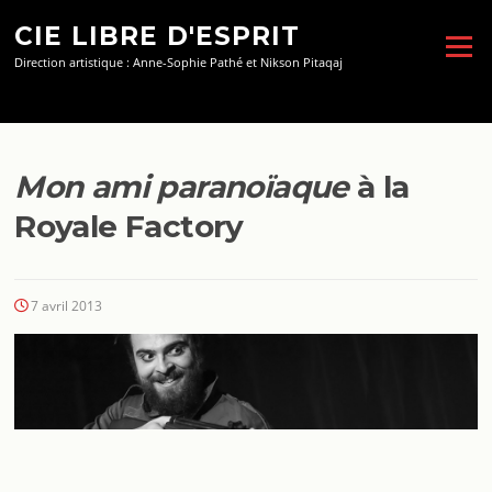
Aller
CIE LIBRE D'ESPRIT
au
Menu
contenu
Direction artistique : Anne-Sophie Pathé et Nikson Pitaqaj
Mon ami paranoïaque
à la
Royale Factory
7 avril 2013