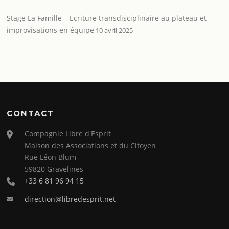
Stage La Famille – Ecriture transdisciplinaire au plateau et
improvisations en équipe
10 avril 2025
CONTACT
Compagnie Libre d'Esprit
Maison des Associations et du Citoyen
Rue Léon Blum
59820 Gravelines
+33 6 81 96 94 15
direction@libredesprit.net