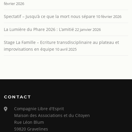
février 2026
Spectatif – Jusqu’à ce que la mort nous sépare
10 février 2026
La Lumière du Phare 2026 : L’amitié
22 janvier 2026
Stage La Famille – Ecriture transdisciplinaire au plateau et
improvisations en équipe
10 avril 2025
CONTACT
Compagnie Libre d'Esprit
Maison des Associations et du Citoyen
Rue Léon Blum
59820 Gravelines