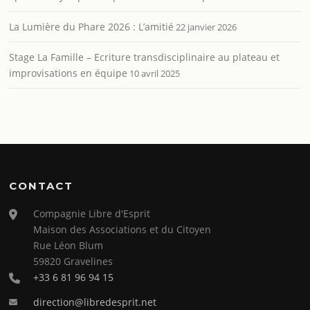
La Lumière du Phare 2026 : L’amitié
22 janvier 2026
Stage La Famille – Ecriture transdisciplinaire au plateau et
improvisations en équipe
10 avril 2025
CONTACT
Compagnie Libre d'Esprit
Maison des Associations et du Citoyen
Rue Léon Blum
59820 Gravelines
+33 6 81 96 94 15
direction@libredesprit.net