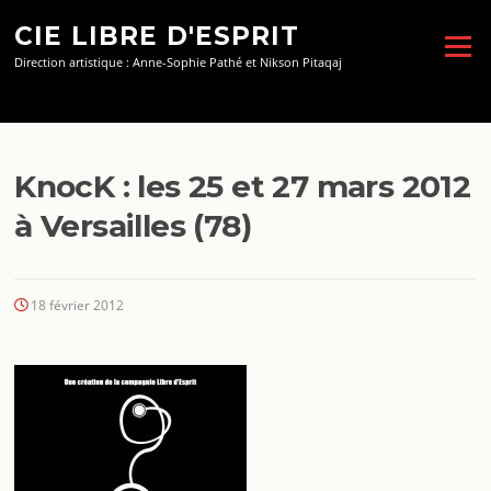
Aller
CIE LIBRE D'ESPRIT
au
Menu
contenu
Direction artistique : Anne-Sophie Pathé et Nikson Pitaqaj
KnocK : les 25 et 27 mars 2012
à Versailles (78)
18 février 2012