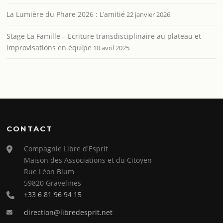
La Lumière du Phare 2026 : L’amitié
22 janvier 2026
Stage La Famille – Ecriture transdisciplinaire au plateau et
improvisations en équipe
10 avril 2025
CONTACT
Compagnie Libre d'Esprit
Maison des Associations et du Citoyen
Rue Léon Blum
59820 Gravelines
+33 6 81 96 94 15
direction@libredesprit.net