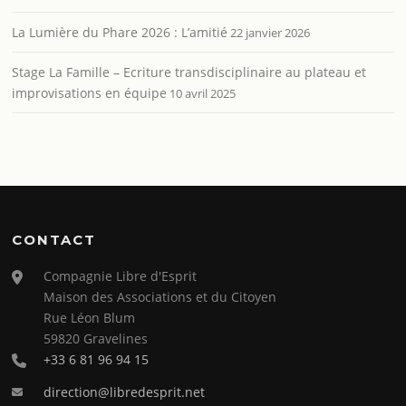
La Lumière du Phare 2026 : L’amitié
22 janvier 2026
Stage La Famille – Ecriture transdisciplinaire au plateau et
improvisations en équipe
10 avril 2025
CONTACT
Compagnie Libre d'Esprit
Maison des Associations et du Citoyen
Rue Léon Blum
59820 Gravelines
+33 6 81 96 94 15
direction@libredesprit.net