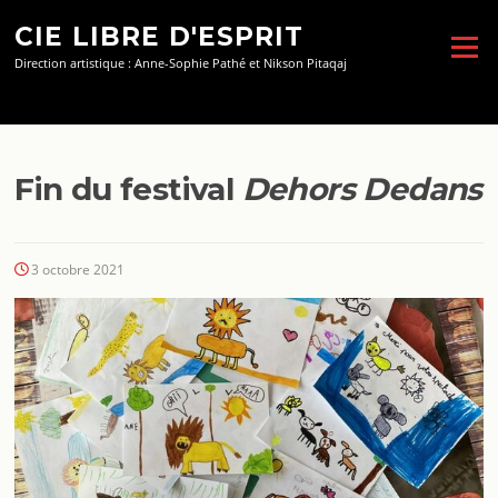
Aller
CIE LIBRE D'ESPRIT
au
Menu
contenu
Direction artistique : Anne-Sophie Pathé et Nikson Pitaqaj
Fin du festival
Dehors Dedans
3 octobre 2021