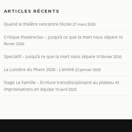
ARTICLES RÉCENTS
Quand le théâtre rencontre l’école
27 mars 2026
Critique theatreclau – Jusqu’à ce que la mort nous sépare
10
février 2026
Spectatif – Jusqu’à ce que la mort nous sépare
10 février 2026
La Lumière du Phare 2026 : L’amitié
22 janvier 2026
Stage La Famille – Ecriture transdisciplinaire au plateau et
improvisations en équipe
10 avril 2025