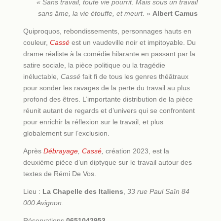
« Sans travail, toute vie pourrit. Mais sous un travail
sans âme, la vie étouffe, et meurt
. »
Albert Camus
Quiproquos, rebondissements, personnages hauts en
couleur,
Cassé
est un vaudeville noir et impitoyable. Du
drame réaliste à la comédie hilarante en passant par la
satire sociale, la pièce politique ou la tragédie
inéluctable,
Cassé
fait fi de tous les genres théâtraux
pour sonder les ravages de la perte du travail au plus
profond des êtres. L’importante distribution de la pièce
réunit autant de regards et d’univers qui se confrontent
pour enrichir la réflexion sur le travail, et plus
globalement sur l’exclusion.
Après
Débrayage
,
Cassé
,
création 2023, est la
deuxième pièce d’un diptyque sur le travail autour des
textes de Rémi De Vos.
Lieu :
La Chapelle des Italiens
,
33 rue Paul Saïn
84
000 Avignon
.
Réservations
0651042953