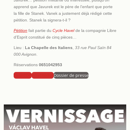
apprend que Javurek est le père de l’enfant que porte
la fille de Stanek. Vanek a justement déjà rédigé cette
pétition. Stanek la signera-t-il ?
Pétition
fait partie du
Cycle Havel
de la compagnie Libre
d’Esprit constitué de cinq pièces…
Lieu :
La Chapelle des Italiens
,
33 rue Paul Saïn
84
000 Avignon
.
Réservations
0651042953
Ticket’Off
BilletRéduc
Dossier de presse