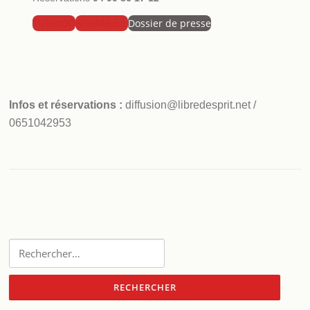
Ticket’Off
BilletRéduc
Dossier de presse
Infos et réservations :
diffusion@libredesprit.net /
0651042953
Rechercher :