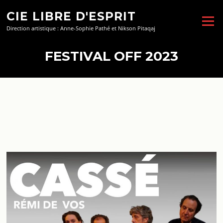
Aller
CIE LIBRE D'ESPRIT
au
Menu
contenu
Direction artistique : Anne-Sophie Pathé et Nikson Pitaqaj
FESTIVAL OFF 2023