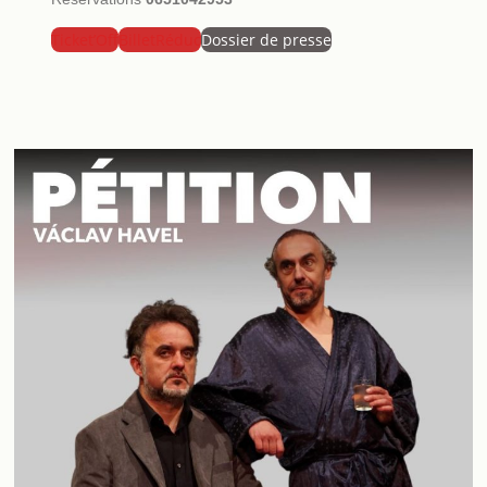
Ticket’Off
BilletRéduc
Dossier de presse