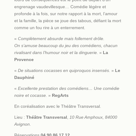
engrenage vaudevillesque… Comédie légère et
profonde à la fois, sur notre rapport à la mort, l’amour
et la famille, la pièce se joue des tabous, défiant la mort
comme un fou rire à un enterrement.
«
Complètement absurde mais follement drôle.
On s’amuse beaucoup du jeu des comédiens, chacun
rivalisant dans l’humour noir et la dinguerie.
»
La
Provence
«
De situations cocasses en quiproquos insensés.
»
Le
Dauphiné
«
Excellente prestation des comédiens… Une comédie
noire et cocasse.
»
RegArts
En coréalisation avec le Théâtre Transversal.
Lieu :
Théâtre Transversal
,
10 Rue Amphoux, 84000
Avignon
.
Réservations
04 90 86 17 12