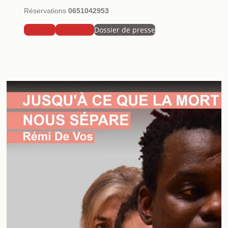
Réservations
0651042953
Ticket’Off
BilletRéduc
Dossier de presse