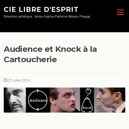
Aller
CIE LIBRE D'ESPRIT
au
Menu
contenu
Direction artistique : Anne-Sophie Pathé et Nikson Pitaqaj
Audience et Knock à la
Cartoucherie
25 juillet 2012