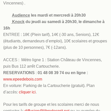
Vincennes) .
Audience
les mardi et mercredi à 20h30
Knock
du jeudi au samedi à 20h30, le dimanche à
16h
ENTREE : 18€ (Plein tarif), 14€ (-30 ans, Seniors), 12€
(étudiants, demandeurs d’emploi), 10€ scolaires et groupes
(plus de 10 personnes), 7€ (-12ans).
ACCES : Métro ligne 1 : Station Château de Vincennes,
puis Bus 112 arrêt Cartoucherie.
RESERVATIONS
:
01 48 08 39 74
ou en ligne :
www.epeedebois.com
En voiture: Parking de la Cartoucherie (gratuit). Plan
d’accès:
cliquer ici
.
Pour les tarifs de groupe et les scolaires merci de nous
contacter à:
diffusion@libredesprit.net
ou au numéro du