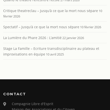
Critique theatreclau – Jusqu’à ce que la mort nous sépare
10
février 2026
Spectatif – Jusqu’à ce que la mort nous sépare
10 février 2026
La Lumière du Phare 2026 : L’amitié
22 janvier 2026
Stage La Famille – Ecriture transdisciplinaire au plateau et
improvisations en équipe
10 avril 2025
CONTACT
Compagnie Libre d'Esprit
Maison des Associations et du Citoyen