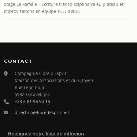
Stage La Famille – Ecriture transdisciplinaire au plateau et
improvisations en équipe
10 avril 2025
CONTACT
Compagnie Libre d'Esprit
Maison des Associations et du Citoyen
Rue Léon Blum
59820 Gravelines
+33 6 81 96 94 15
direction@libredesprit.net
Rejoignez notre liste de diffusion