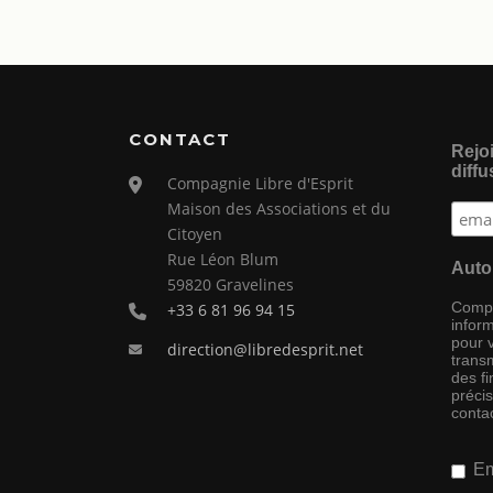
CONTACT
Rejoi
diffu
Compagnie Libre d'Esprit
Maison des Associations et du
Citoyen
Rue Léon Blum
Auto
59820 Gravelines
Compag
+33 6 81 96 94 15
inform
pour 
direction@libredesprit.net
transm
des f
préci
conta
Em