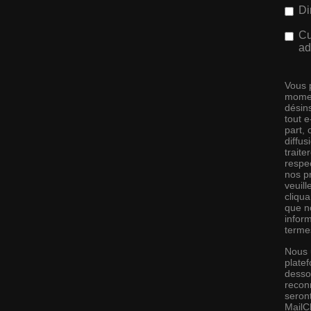
Di
Cu
ad
Vous 
momen
désins
tout 
part,
diffus
traite
respec
nos pr
veuill
cliqu
que no
infor
terme
Nous 
platef
desso
recon
seront
MailC