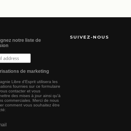
SUIVEZ-NOUS
gnez notre liste de
sion
risations de marketing
nie Libre d'Esprit utilisera les
ations fournies sur ce formulaire
vous contacter et vous
ettre des mises à jour ainsi qu'à
ins commerciales. Merci de nous
ser comment vous souhaitez être
cté:
ail