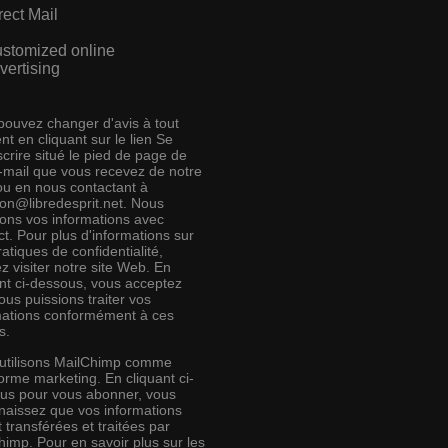
rect Mail
stomized online
vertising
pouvez changer d'avis à tout
t en cliquant sur le lien Se
crire situé le pied de page de
e-mail que vous recevez de notre
 ou en nous contactant à
ion@libredesprit.net. Nous
rons vos informations avec
t. Pour plus d'informations sur
atiques de confidentialité,
ez visiter notre site Web. En
ant ci-dessous, vous acceptez
us puissions traiter vos
mations conformément à ces
s.
utilisons MailChimp comme
orme marketing. En cliquant ci-
us pour vous abonner, vous
naissez que vos informations
 transférées et traitées par
himp. Pour en savoir plus sur les