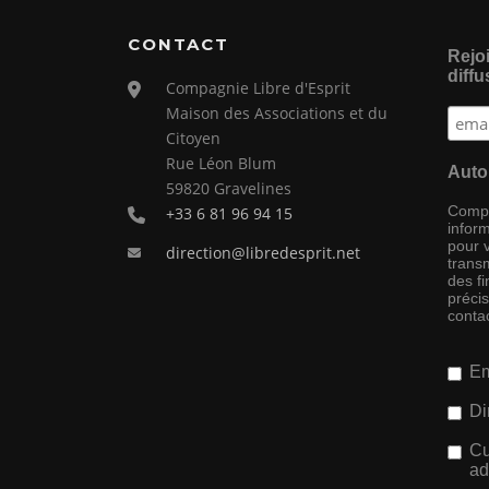
CONTACT
Rejoi
diffu
Compagnie Libre d'Esprit
Maison des Associations et du
Citoyen
Rue Léon Blum
Auto
59820 Gravelines
Compag
+33 6 81 96 94 15
inform
pour 
direction@libredesprit.net
transm
des f
préci
conta
Em
Di
Cu
ad