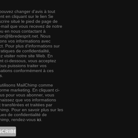
pouvez changer d'avis à tout
t en cliquant sur le lien Se
crire situé le pied de page de
e-mail que vous recevez de notre
 ou en nous contactant à
ion@libredesprit.net. Nous
rons vos informations avec
t. Pour plus d'informations sur
atiques de confidentialité,
ez visiter notre site Web. En
ant ci-dessous, vous acceptez
us puissions traiter vos
mations conformément à ces
s.
utilisons MailChimp comme
orme marketing. En cliquant ci-
us pour vous abonner, vous
naissez que vos informations
 transférées et traitées par
himp. Pour en savoir plus sur les
ues de confidentialité de
himp, rendez-vous
ici
.