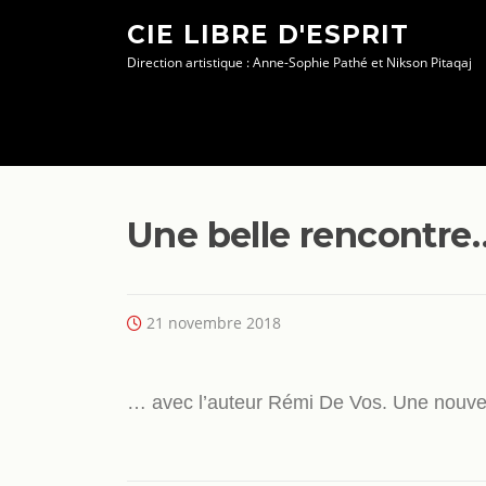
Aller
CIE LIBRE D'ESPRIT
au
Direction artistique : Anne-Sophie Pathé et Nikson Pitaqaj
contenu
Une belle rencontre
21 novembre 2018
… avec l’auteur Rémi De Vos. Une nouvel