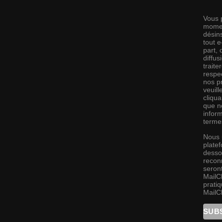
Vous 
momen
désins
tout 
part,
diffus
traite
respec
nos pr
veuill
cliqu
que no
infor
terme
Nous 
platef
desso
recon
seront
MailC
pratiq
MailC