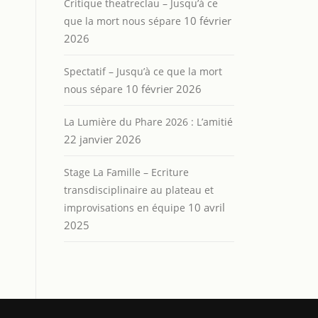
Critique theatreclau – Jusqu’à ce
10 février
que la mort nous sépare
2026
Spectatif – Jusqu’à ce que la mort
10 février 2026
nous sépare
La Lumière du Phare 2026 : L’amitié
22 janvier 2026
Stage La Famille – Ecriture
transdisciplinaire au plateau et
10 avril
improvisations en équipe
2025