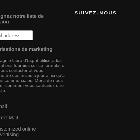
SUIVEZ-NOUS
gnez notre liste de
sion
risations de marketing
nie Libre d'Esprit utilisera les
ations fournies sur ce formulaire
vous contacter et vous
ettre des mises à jour ainsi qu'à
ins commerciales. Merci de nous
ser comment vous souhaitez être
cté:
ail
rect Mail
stomized online
vertising