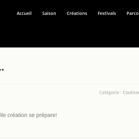
Accueil
Saison
Créations
Festivals
Parco
…
Catégorie :
Couliss
le création se prépare!