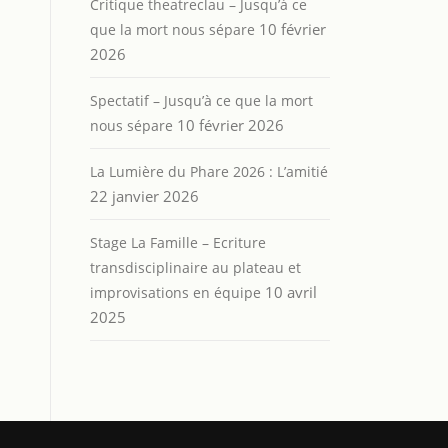
Critique theatreclau – Jusqu’à ce
10 février
que la mort nous sépare
2026
Spectatif – Jusqu’à ce que la mort
10 février 2026
nous sépare
La Lumière du Phare 2026 : L’amitié
22 janvier 2026
Stage La Famille – Ecriture
transdisciplinaire au plateau et
10 avril
improvisations en équipe
2025