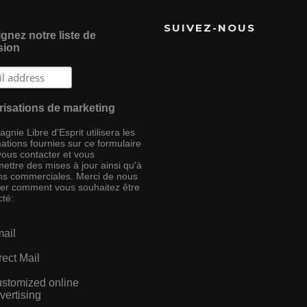
SUIVEZ-NOUS
gnez notre liste de
sion
risations de marketing
nie Libre d'Esprit utilisera les
ations fournies sur ce formulaire
vous contacter et vous
ettre des mises à jour ainsi qu'à
ins commerciales. Merci de nous
ser comment vous souhaitez être
cté:
ail
rect Mail
stomized online
vertising