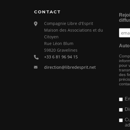
CONTACT
Rejoi
diffu
Compagnie Libre d'Esprit
Maison des Associations et du
Citoyen
Rue Léon Blum
Auto
59820 Gravelines
Compag
+33 6 81 96 94 15
inform
pour 
direction@libredesprit.net
transm
des f
préci
conta
Em
Di
Cu
ad