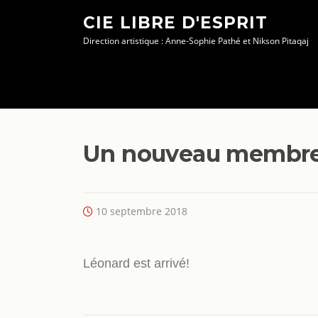
Aller
CIE LIBRE D'ESPRIT
au
Direction artistique : Anne-Sophie Pathé et Nikson Pitaqaj
contenu
Un nouveau membre 
10 septembre 2018
Léonard est arrivé!