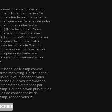
pouvez changer d'avis à tout
t en cliquant sur le lien Se
crire situé le pied de page de
e-mail que vous recevez de notre
 ou en nous contactant à
ion@libredesprit.net. Nous
rons vos informations avec
t. Pour plus d'informations sur
atiques de confidentialité,
ez visiter notre site Web. En
ant ci-dessous, vous acceptez
us puissions traiter vos
mations conformément à ces
s.
utilisons MailChimp comme
orme marketing. En cliquant ci-
us pour vous abonner, vous
naissez que vos informations
 transférées et traitées par
himp. Pour en savoir plus sur les
ues de confidentialité de
himp, rendez-vous
ici
.