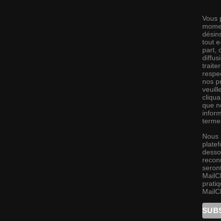
Vous 
momen
désins
tout 
part,
diffus
traite
respec
nos pr
veuill
cliqu
que no
infor
terme
Nous 
platef
desso
recon
seront
MailC
pratiq
MailC