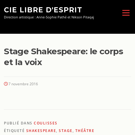
Aller
CIE LIBRE D'ESPRIT
au
Menu
contenu
Direction artistique : Anne-Sophie Pathé et Nikson Pitaqaj
Stage Shakespeare: le corps
et la voix
7 novembre 2016
PUBLIÉ DANS
COULISSES
ÉTIQUETÉ
SHAKESPEARE
,
STAGE
,
THÉÂTRE