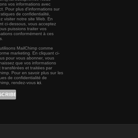
rons vos informations avec
t. Pour plus d'informations sur
atiques de confidentialité,
ez visiter notre site Web. En
ant ci-dessous, vous acceptez
us puissions traiter vos
mations conformément à ces
s.
utilisons MailChimp comme
orme marketing. En cliquant ci-
us pour vous abonner, vous
naissez que vos informations
 transférées et traitées par
himp. Pour en savoir plus sur les
ues de confidentialité de
himp, rendez-vous
ici
.