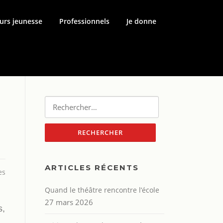
urs jeunesse
Professionnels
Je donne
Rechercher :
ARTICLES RÉCENTS
es
Quand le théâtre rencontre l’école
27 mars 2026
s,