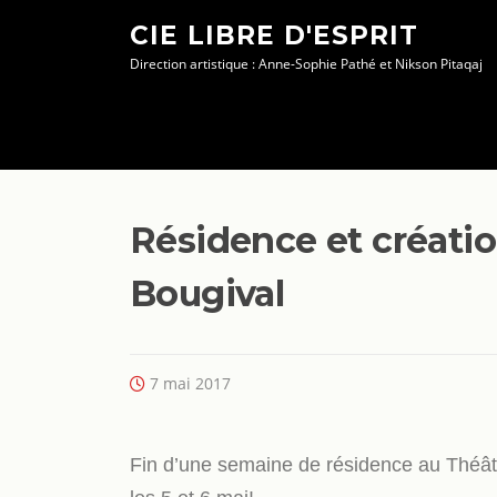
Aller
CIE LIBRE D'ESPRIT
au
Direction artistique : Anne-Sophie Pathé et Nikson Pitaqaj
contenu
Résidence et créati
Bougival
7 mai 2017
Fin d’une semaine de résidence au Théâtr