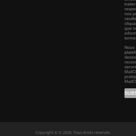
traite
respec
nos pr
veuill
cliqu
que no
infor
terme
Nous 
platef
desso
recon
seront
MailC
pratiq
MailC
Copyright © © 2026. Tous droits réservés.