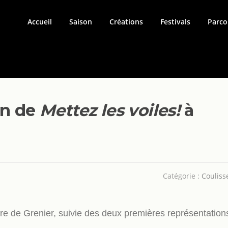
Accueil
Saison
Créations
Festivals
Parco
on de
Mettez les voiles!
à
Catégorie :
Couliss
e de Grenier, suivie des deux premières représentation