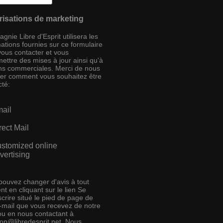
risations de marketing
nie Libre d'Esprit utilisera les
ations fournies sur ce formulaire
vous contacter et vous
ettre des mises à jour ainsi qu'à
ins commerciales. Merci de nous
ser comment vous souhaitez être
cté:
ail
rect Mail
stomized online
vertising
pouvez changer d'avis à tout
t en cliquant sur le lien Se
crire situé le pied de page de
e-mail que vous recevez de notre
 ou en nous contactant à
ion@libredesprit.net. Nous