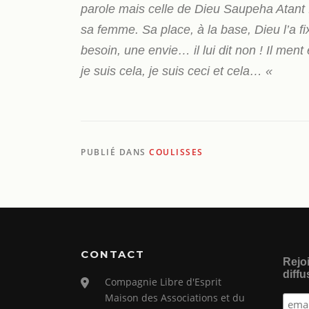
parole mais celle de Dieu Saupeha Atant 
sa femme. Sa place, à la base, Dieu l’a f
besoin, une envie… il lui dit non ! Il ment e
je suis cela, je suis ceci et cela… «
PUBLIÉ DANS
COULISSES
CONTACT
Rejoi
diffu
Compagnie Libre d'Esprit
Maison des Associations et du