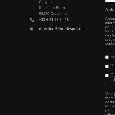
Citoyen
Rue Léon Blum
Auto
59820 Gravelines
Compag
+33 6 81 96 94 15
inform
pour 
direction@libredesprit.net
transm
des f
préci
conta
Em
Di
Cu
ad
Vous 
momen
désins
tout 
part,
diffus