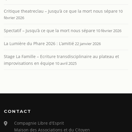
Critique theatreclau – Jusqu’à ce que la mort nous sépare
10
février 2026
Spectatif – Jusqu’à ce que la mort nous sépare
10 février 2026
La Lumière du Phare 2026 : L’amitié
22 janvier 2026
Stage La Famille – Ecriture transdisciplinaire au plateau et
improvisations en équipe
10 avril 2025
CONTACT
Compagnie Libre d'Esprit
Maison des Associations et du Citoyen