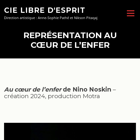
Aller
CIE LIBRE D'ESPRIT
au
Menu
contenu
Direction artistique : Anne-Sophie Pathé et Nikson Pitaqaj
REPRÉSENTATION AU
CŒUR DE L’ENFER
Au cœur de l’enfer
de Nino Noskin
–
création 2024, production Motra