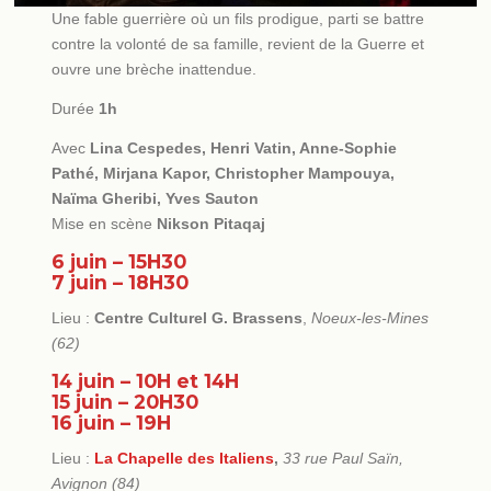
Une fable guerrière où un fils prodigue, parti se battre
contre la volonté de sa famille, revient de la Guerre et
ouvre une brèche inattendue.
Durée
1h
Avec
Lina Cespedes,
Henri Vatin, Anne-Sophie
Pathé, Mirjana Kapor, Christopher Mampouya,
Naïma Gheribi, Yves Sauton
Mise en scène
Nikson Pitaqaj
6 juin
–
15H30
7 juin
–
18H30
Lieu :
Centre Culturel G. Brassens
,
Noeux-les-Mines
(62)
14 juin
–
10H et 14H
15
juin
– 20H30
16
juin
– 19H
Lieu :
La Chapelle des Italiens
,
33 rue Paul Saïn,
Avignon
(84)