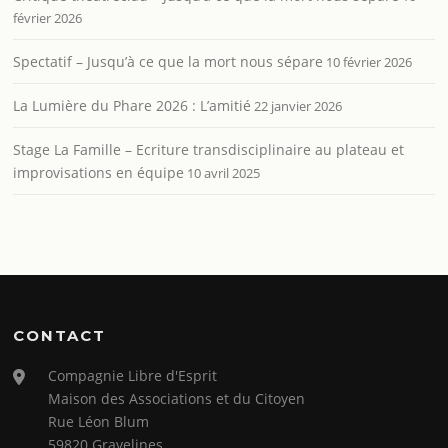
février 2026
Spectatif – Jusqu’à ce que la mort nous sépare
10 février 2026
La Lumière du Phare 2026 : L’amitié
22 janvier 2026
Stage La Famille – Ecriture transdisciplinaire au plateau et
improvisations en équipe
10 avril 2025
CONTACT
Compagnie Libre d'Esprit
Maison des Associations et du Citoyen
Rue Léon Blum
59820 Gravelines