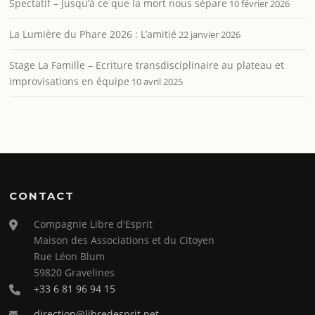
Spectatif – Jusqu’à ce que la mort nous sépare
10 février 2026
La Lumière du Phare 2026 : L’amitié
22 janvier 2026
Stage La Famille – Ecriture transdisciplinaire au plateau et
improvisations en équipe
10 avril 2025
CONTACT
Compagnie Libre d'Esprit
Maison des Associations et du Citoyen
Rue Léon Blum
59820 Gravelines
+33 6 81 96 94 15
direction@libredesprit.net