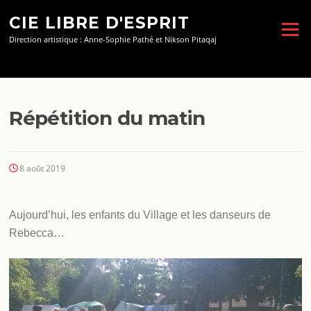
Aller
CIE LIBRE D'ESPRIT
au
Menu
contenu
Direction artistique : Anne-Sophie Pathé et Nikson Pitaqaj
Répétition du matin
8 août 2019
Aujourd’hui, les enfants du Village et les danseurs de
Rebecca…