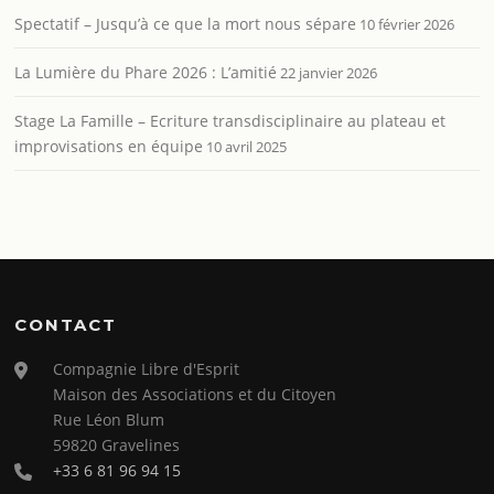
Spectatif – Jusqu’à ce que la mort nous sépare
10 février 2026
La Lumière du Phare 2026 : L’amitié
22 janvier 2026
Stage La Famille – Ecriture transdisciplinaire au plateau et
improvisations en équipe
10 avril 2025
CONTACT
Compagnie Libre d'Esprit
Maison des Associations et du Citoyen
Rue Léon Blum
59820 Gravelines
+33 6 81 96 94 15