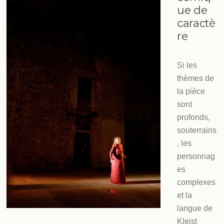
ue de
caractè
re
Si les
thèmes de
la pièce
sont
profonds,
souterrains
, les
personnag
es
complexes
et la
langue de
Kleist