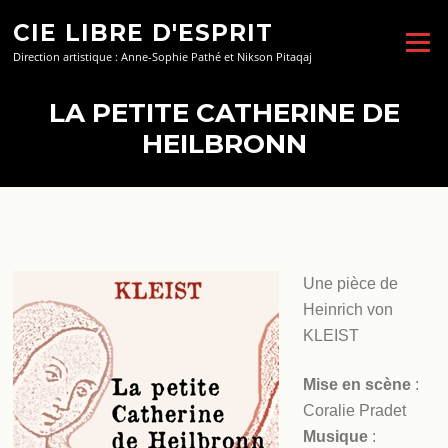
Aller
CIE LIBRE D'ESPRIT
au
Menu
contenu
Direction artistique : Anne-Sophie Pathé et Nikson Pitaqaj
LA PETITE CATHERINE DE
HEILBRONN
Une pièce de
Heinrich von
KLEIST
Mise en scène
:
Coralie Pradet
Musique
: