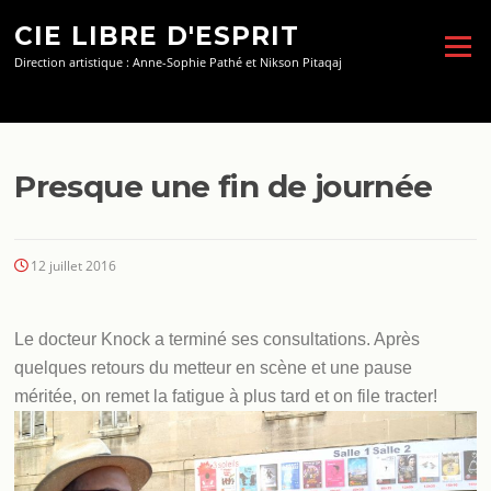
Aller
CIE LIBRE D'ESPRIT
au
Menu
contenu
Direction artistique : Anne-Sophie Pathé et Nikson Pitaqaj
Presque une fin de journée
12 juillet 2016
Le docteur Knock a terminé ses consultations. Après
quelques retours du metteur en scène et une pause
méritée, on remet la fatigue à plus tard et on file tracter!