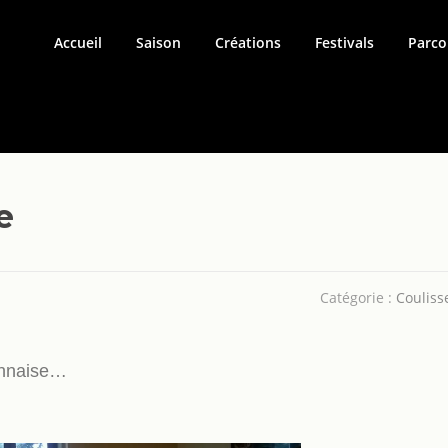
Accueil
Saison
Créations
Festivals
Parco
e
Catégorie :
Couliss
onnaise…