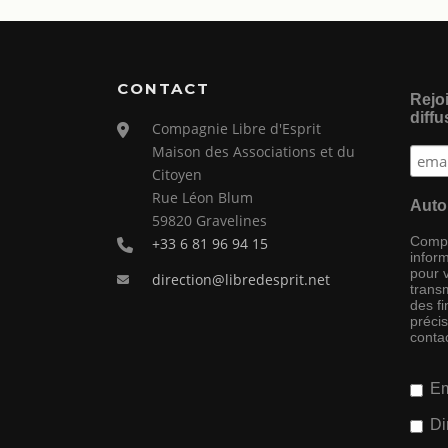
CONTACT
Rejoi
diffu
Compagnie Libre d'Esprit
Maison des Associations et du
Citoyen
Rue Léon Blum
Auto
59820 Gravelines
Compag
+33 6 81 96 94 15
inform
pour 
direction@libredesprit.net
transm
des f
préci
conta
Em
Di