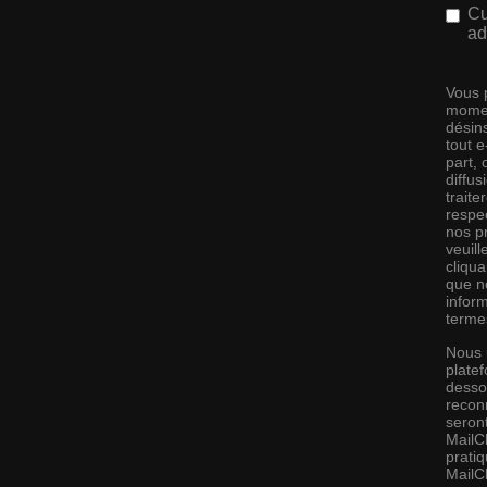
Cu
ad
Vous 
momen
désins
tout 
part,
diffus
traite
respec
nos pr
veuill
cliqu
que no
infor
terme
Nous 
platef
desso
recon
seront
MailC
pratiq
MailC