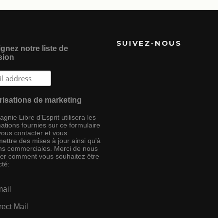
SUIVEZ-NOUS
gnez notre liste de
sion
risations de marketing
nie Libre d'Esprit utilisera les
ations fournies sur ce formulaire
vous contacter et vous
ettre des mises à jour ainsi qu'à
ins commerciales. Merci de nous
ser comment vous souhaitez être
cté:
ail
rect Mail