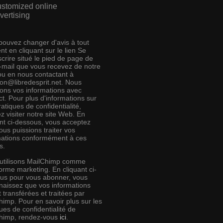
stomized online
vertising
pouvez changer d'avis à tout
t en cliquant sur le lien Se
crire situé le pied de page de
e-mail que vous recevez de notre
 ou en nous contactant à
ion@libredesprit.net. Nous
rons vos informations avec
t. Pour plus d'informations sur
atiques de confidentialité,
ez visiter notre site Web. En
ant ci-dessous, vous acceptez
us puissions traiter vos
mations conformément à ces
s.
utilisons MailChimp comme
orme marketing. En cliquant ci-
us pour vous abonner, vous
naissez que vos informations
 transférées et traitées par
himp. Pour en savoir plus sur les
ues de confidentialité de
himp, rendez-vous
ici
.