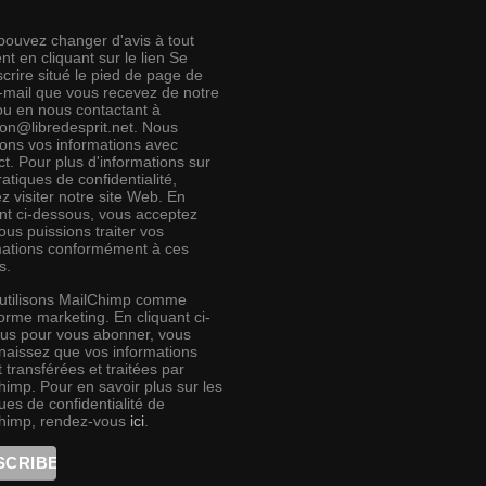
pouvez changer d'avis à tout
t en cliquant sur le lien Se
crire situé le pied de page de
e-mail que vous recevez de notre
 ou en nous contactant à
ion@libredesprit.net. Nous
rons vos informations avec
t. Pour plus d'informations sur
atiques de confidentialité,
ez visiter notre site Web. En
ant ci-dessous, vous acceptez
us puissions traiter vos
mations conformément à ces
s.
utilisons MailChimp comme
orme marketing. En cliquant ci-
us pour vous abonner, vous
naissez que vos informations
 transférées et traitées par
himp. Pour en savoir plus sur les
ues de confidentialité de
himp, rendez-vous
ici
.