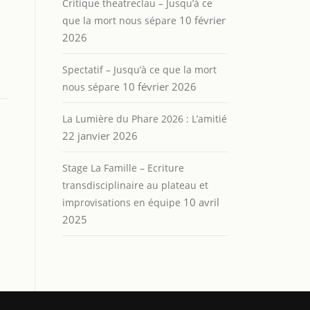
Critique theatreclau – Jusqu’à ce
10 février
que la mort nous sépare
2026
Spectatif – Jusqu’à ce que la mort
10 février 2026
nous sépare
La Lumière du Phare 2026 : L’amitié
22 janvier 2026
Stage La Famille – Ecriture
transdisciplinaire au plateau et
10 avril
improvisations en équipe
2025