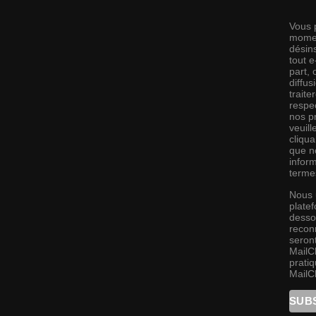
Vous 
momen
désins
tout 
part,
diffus
traite
respec
nos pr
veuill
cliqu
que no
infor
terme
Nous 
platef
desso
recon
seront
MailC
pratiq
MailC