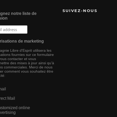
SUIVEZ-NOUS
gnez notre liste de
sion
risations de marketing
nie Libre d'Esprit utilisera les
ations fournies sur ce formulaire
vous contacter et vous
ettre des mises à jour ainsi qu'à
ins commerciales. Merci de nous
ser comment vous souhaitez être
cté:
ail
rect Mail
stomized online
vertising