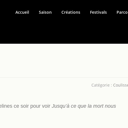
Accueil
Saison
Créations
Festivals
Parco
Catégorie :
Couliss
ines ce soir pour voir
Jusqu’à ce que la mort nous