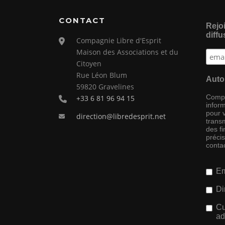
CONTACT
Rejoi
diffu
Compagnie Libre d'Esprit
Maison des Associations et du
Citoyen
Rue Léon Blum
Auto
59820 Gravelines
Compag
+33 6 81 96 94 15
inform
pour 
direction@libredesprit.net
transm
des f
préci
conta
Em
Di
Cu
ad