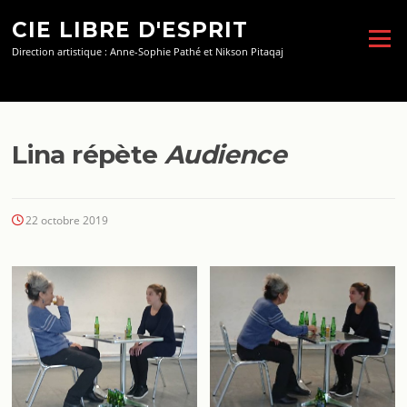
Aller
CIE LIBRE D'ESPRIT
au
Menu
contenu
Direction artistique : Anne-Sophie Pathé et Nikson Pitaqaj
Lina répète
Audience
22 octobre 2019