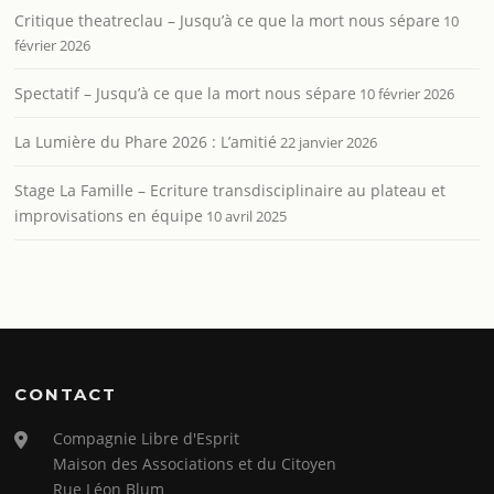
Critique theatreclau – Jusqu’à ce que la mort nous sépare
10
février 2026
Spectatif – Jusqu’à ce que la mort nous sépare
10 février 2026
La Lumière du Phare 2026 : L’amitié
22 janvier 2026
Stage La Famille – Ecriture transdisciplinaire au plateau et
improvisations en équipe
10 avril 2025
CONTACT
Compagnie Libre d'Esprit
Maison des Associations et du Citoyen
Rue Léon Blum