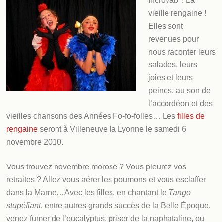
Incroyab’ ! La
vieille rengaine !
Elles sont
revenues pour
nous raconter leurs
salades, leurs
joies et leurs
peines, au son de
l’accordéon et des
vieilles chansons des Années Fo-fo-folles… Les
filles de
rengaine
seront à Villeneuve la Lyonne le samedi 6
novembre 2010.
Vous trouvez novembre morose ? Vous pleurez vos
retraites ? Allez vous aérer les poumons et vous esclaffer
dans la Marne…
Avec les filles, en chantant le
Tango
stupéfiant
, entre autres grands succès de la Belle Époque,
venez fumer de l’eucalyptus, priser de la naphataline, ou