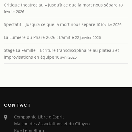
Critique theatreclau – Jusqu’à ce que la mort nous sépare
10
février 2026
Spectatif – Jusqu’à ce que la mort nous sépare
10 février 2026
La Lumière du Phare 2026 : L’amitié
22 janvier 2026
Stage La Famille – Ecriture transdisciplinaire au plateau et
improvisations en équipe
10 avril 2025
CONTACT
Compagnie Libre d'Esprit
Maison des Associations et du Citoyen
Rue Léon Blum