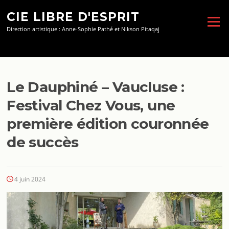
Aller
CIE LIBRE D'ESPRIT
au
Menu
contenu
Direction artistique : Anne-Sophie Pathé et Nikson Pitaqaj
Le Dauphiné – Vaucluse :
Festival Chez Vous, une
première édition couronnée
de succès
4 juin 2024