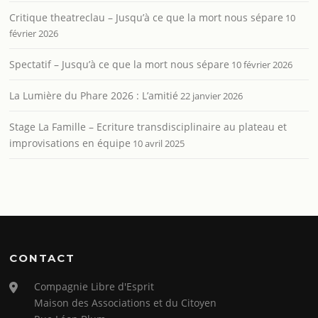
Critique theatreclau – Jusqu’à ce que la mort nous sépare
10
février 2026
Spectatif – Jusqu’à ce que la mort nous sépare
10 février 2026
La Lumière du Phare 2026 : L’amitié
22 janvier 2026
Stage La Famille – Ecriture transdisciplinaire au plateau et
improvisations en équipe
10 avril 2025
CONTACT
Compagnie Libre d'Esprit
Maison des Associations et du Citoyen