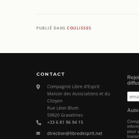
PUBLIÉ DANS
COULISSES
CONTACT
Rejoi
diffu
Compagnie Libre d'Esprit
Maison des Associations et du
Citoyen
Rue Léon Blum
Auto
59820 Gravelines
Compag
+33 6 81 96 94 15
inform
pour 
direction@libredesprit.net
transm