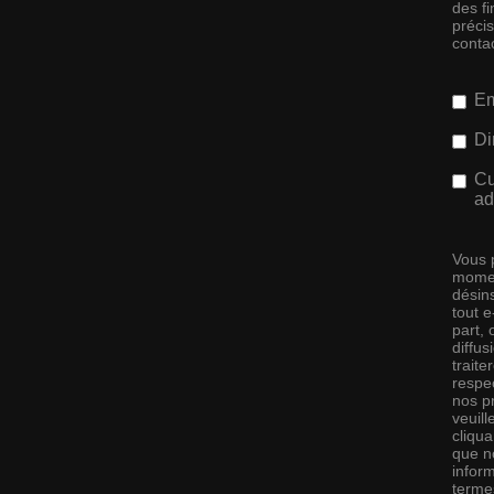
des f
préci
conta
Em
Di
Cu
ad
Vous 
momen
désins
tout 
part,
diffus
traite
respec
nos pr
veuill
cliqu
que no
infor
terme