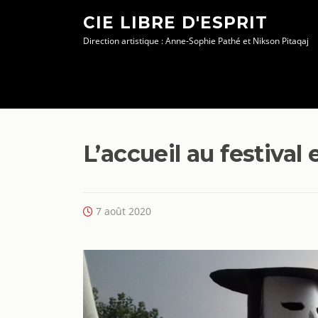
Aller
CIE LIBRE D'ESPRIT
au
Direction artistique : Anne-Sophie Pathé et Nikson Pitaqaj
contenu
L’accueil au festival 
7 août 2020