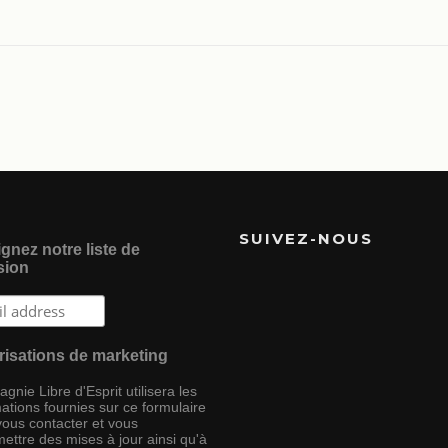
SUIVEZ-NOUS
gnez notre liste de
sion
risations de marketing
nie Libre d'Esprit utilisera les
ations fournies sur ce formulaire
vous contacter et vous
ettre des mises à jour ainsi qu'à