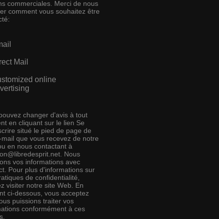
ins commerciales. Merci de nous
ser comment vous souhaitez être
cté:
ail
rect Mail
stomized online
vertising
pouvez changer d'avis à tout
t en cliquant sur le lien Se
crire situé le pied de page de
e-mail que vous recevez de notre
 ou en nous contactant à
ion@libredesprit.net. Nous
rons vos informations avec
t. Pour plus d'informations sur
atiques de confidentialité,
ez visiter notre site Web. En
ant ci-dessous, vous acceptez
us puissions traiter vos
mations conformément à ces
s.