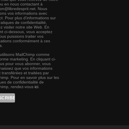
 ou en nous contactant à
ion@libredesprit.net. Nous
rons vos informations avec
t. Pour plus d'informations sur
atiques de confidentialité,
ez visiter notre site Web. En
ant ci-dessous, vous acceptez
us puissions traiter vos
mations conformément à ces
s.
utilisons MailChimp comme
orme marketing. En cliquant ci-
us pour vous abonner, vous
naissez que vos informations
 transférées et traitées par
himp. Pour en savoir plus sur les
ues de confidentialité de
himp, rendez-vous
ici
.