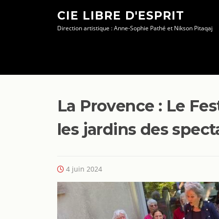
Aller
CIE LIBRE D'ESPRIT
au
Direction artistique : Anne-Sophie Pathé et Nikson Pitaqaj
contenu
La Provence : Le Fes
les jardins des spect
4 juin 2024