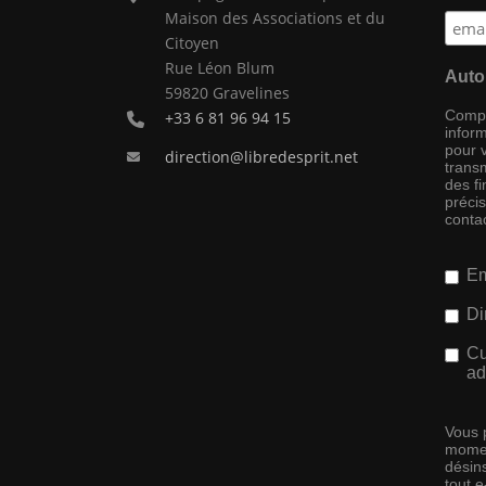
Maison des Associations et du
Citoyen
Rue Léon Blum
Auto
59820 Gravelines
Compag
+33 6 81 96 94 15
inform
pour 
direction@libredesprit.net
transm
des f
préci
conta
Em
Di
Cu
ad
Vous 
momen
désins
tout 