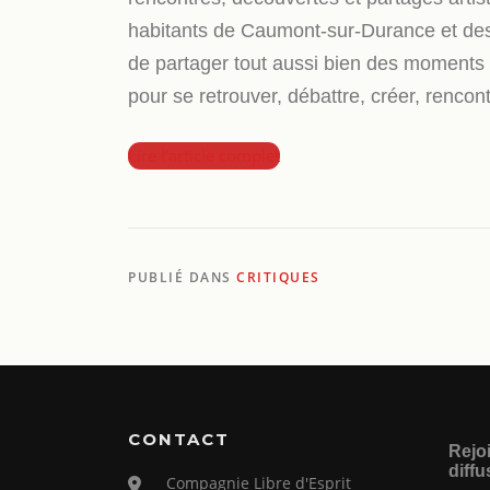
habitants de Caumont-sur-Durance et des v
de partager tout aussi bien des moments d
pour se retrouver, débattre, créer, rencont
Lire l’article complet
PUBLIÉ DANS
CRITIQUES
CONTACT
Rejoi
diffu
Compagnie Libre d'Esprit