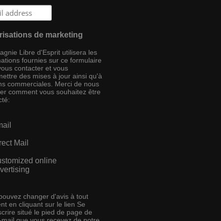
risations de marketing
nie Libre d'Esprit utilisera les
ations fournies sur ce formulaire
vous contacter et vous
ettre des mises à jour ainsi qu'à
ins commerciales. Merci de nous
ser comment vous souhaitez être
cté:
ail
rect Mail
stomized online
vertising
pouvez changer d'avis à tout
t en cliquant sur le lien Se
crire situé le pied de page de
e-mail que vous recevez de notre