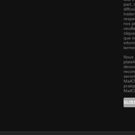
part,
diffus
traite
respec
nos pr
veuill
cliqu
que no
infor
terme
Nous 
platef
desso
recon
seront
MailC
pratiq
MailC