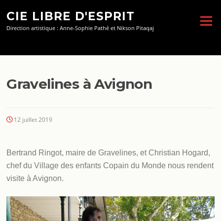
Aller
CIE LIBRE D'ESPRIT
au
Menu
contenu
Direction artistique : Anne-Sophie Pathé et Nikson Pitaqaj
Gravelines à Avignon
12 juillet 2019
Bertrand Ringot, maire de Gravelines, et Christian Hogard,
chef du Village des enfants Copain du Monde nous rendent
visite à Avignon.