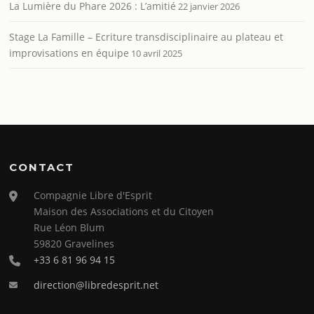
La Lumière du Phare 2026 : L’amitié
22 janvier 2026
Stage La Famille – Ecriture transdisciplinaire au plateau et
improvisations en équipe
10 avril 2025
CONTACT
Compagnie Libre d'Esprit
Maison des Associations et du Citoyen
Rue Léon Blum
59820 Gravelines
+33 6 81 96 94 15
direction@libredesprit.net