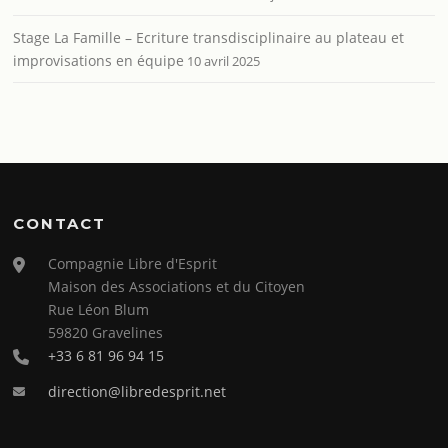
Stage La Famille – Ecriture transdisciplinaire au plateau et
improvisations en équipe
10 avril 2025
CONTACT
Compagnie Libre d'Esprit
Maison des Associations et du Citoyen
Rue Léon Blum
59820 Gravelines
+33 6 81 96 94 15
direction@libredesprit.net