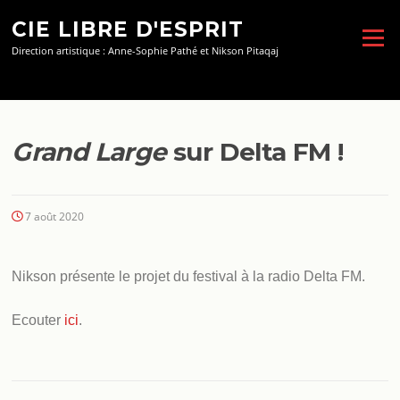
Aller
CIE LIBRE D'ESPRIT
au
Menu
contenu
Direction artistique : Anne-Sophie Pathé et Nikson Pitaqaj
Grand Large
sur Delta FM !
7 août 2020
Nikson présente le projet du festival à la radio Delta FM.
Ecouter
ici
.