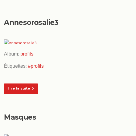
Annesorosalie3
Album:
profils
Étiquettes:
#profils
lire la suite
Masques