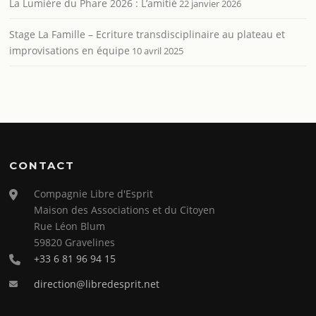
La Lumière du Phare 2026 : L’amitié
22 janvier 2026
Stage La Famille – Ecriture transdisciplinaire au plateau et
improvisations en équipe
10 avril 2025
CONTACT
Compagnie Libre d'Esprit
Maison des Associations et du Citoyen
Rue Léon Blum
59820 Gravelines
+33 6 81 96 94 15
direction@libredesprit.net