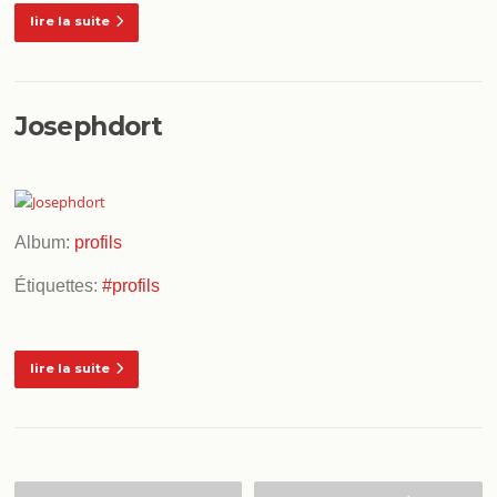
lire la suite
Josephdort
Album:
profils
Étiquettes:
#profils
lire la suite
Navigation