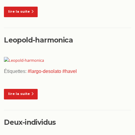
lire la suite
Leopold-harmonica
Étiquettes:
#largo-desolato
#havel
lire la suite
Deux-individus