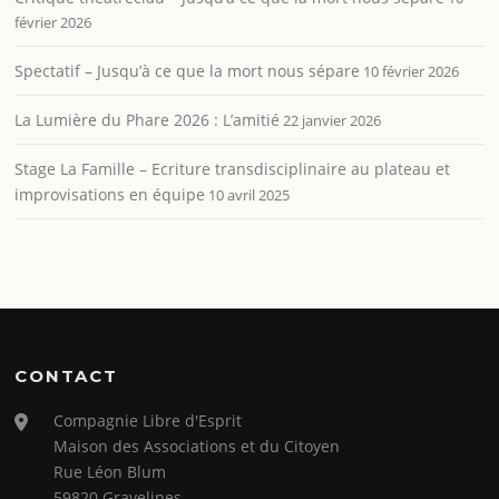
février 2026
Spectatif – Jusqu’à ce que la mort nous sépare
10 février 2026
La Lumière du Phare 2026 : L’amitié
22 janvier 2026
Stage La Famille – Ecriture transdisciplinaire au plateau et
improvisations en équipe
10 avril 2025
CONTACT
Compagnie Libre d'Esprit
Maison des Associations et du Citoyen
Rue Léon Blum
59820 Gravelines