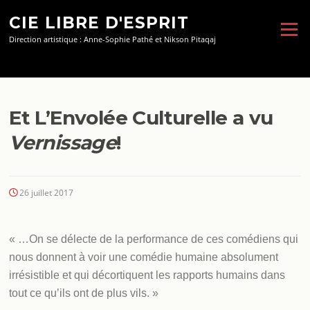
Aller
CIE LIBRE D'ESPRIT
au
Menu
contenu
Direction artistique : Anne-Sophie Pathé et Nikson Pitaqaj
Et L’Envolée Culturelle a vu
Vernissage
!
26 juillet 2017
« …On se délecte de la performance de ces comédiens qui
nous donnent à voir une comédie humaine absolument
irrésistible et qui décortiquent les rapports humains dans
tout ce qu’ils ont de plus vils. »