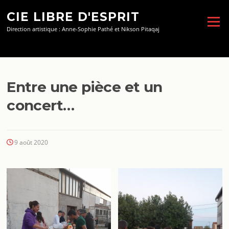
Aller
CIE LIBRE D'ESPRIT
au
Menu
contenu
Direction artistique : Anne-Sophie Pathé et Nikson Pitaqaj
Entre une pièce et un
concert…
9 août 2020