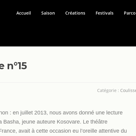
Accueil
Saison
Créations
Festivals
Parco
e n°15
Catégorie :
Couliss
non : en juillet 2013, nous avons donné une lecture
 Basha, jeune auteure Kosovare. Le théâtre
ce, avait à cette occasion eu l’oreille attentive du