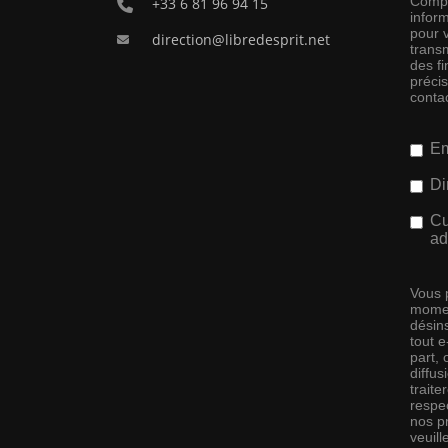
Compag
+33 6 81 96 94 15
inform
pour 
direction@libredesprit.net
transm
des f
préci
conta
Em
Di
Cu
ad
Vous 
momen
désins
tout 
part,
diffus
traite
respec
nos pr
veuill