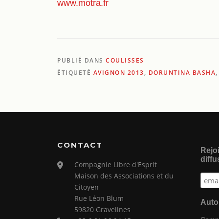
www.motra.fr
PUBLIÉ DANS
COULISSES
ÉTIQUETÉ
AVIGNON 2013
,
DORUNTINA BASHA
CONTACT
Rejoi
diffu
Compagnie Libre d'Esprit
Maison des Associations et du
Citoyen
Rue Léon Blum
Auto
59820 Gravelines