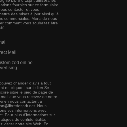
nie Libre d'Esprit utilisera les
ations fournies sur ce formulaire
vous contacter et vous
ettre des mises à jour ainsi qu'à
ins commerciales. Merci de nous
ser comment vous souhaitez être
cté:
ail
rect Mail
stomized online
vertising
pouvez changer d'avis à tout
t en cliquant sur le lien Se
crire situé le pied de page de
e-mail que vous recevez de notre
 ou en nous contactant à
ion@libredesprit.net. Nous
rons vos informations avec
t. Pour plus d'informations sur
atiques de confidentialité,
ez visiter notre site Web. En