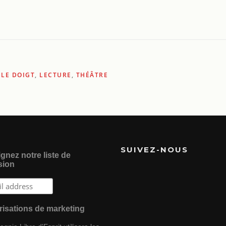
,
LE DOIGT
,
LECTURE
,
THÉÂTRE
SUIVEZ-NOUS
gnez notre liste de
sion
risations de marketing