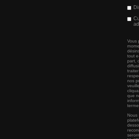
Di
Cu
ad
Vous 
momen
désins
tout 
part,
diffus
traite
respec
nos pr
veuill
cliqu
que no
infor
terme
Nous 
platef
desso
recon
seront