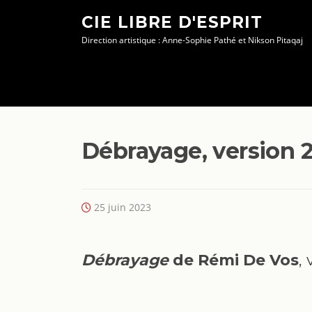
Aller
CIE LIBRE D'ESPRIT
au
Direction artistique : Anne-Sophie Pathé et Nikson Pitaqaj
contenu
Débrayage, version 2
25 juin 2023
Débrayage
de Rémi De Vos
,