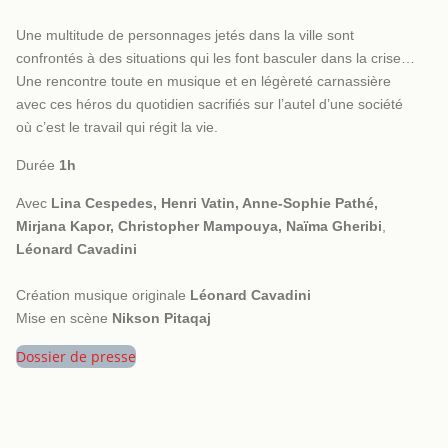
Une multitude de personnages jetés dans la ville sont
confrontés à des situations qui les font basculer dans la crise…
Une rencontre toute en musique et en légèreté carnassière
avec ces héros du quotidien sacrifiés sur l’autel d’une société
où c’est le travail qui régit la vie.
Durée
1h
Avec
Lina Cespedes,
H
enri Vatin,
Anne-Sophie Pathé,
Mirjana Kapor, Christopher Mampouya, Naïma Gheribi
,
Léonard Cavadini
Création musique originale
Léonard Cavadini
Mise en scène
Nikson Pitaqaj
Dossier de presse