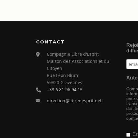
CONTACT
Rejoi
diffu
Compagnie Libre d'Esprit
Maison des Associations et du
Citoyen
Rue Léon Blum
Auto
59820 Gravelines
Compag
+33 6 81 96 94 15
inform
pour 
direction@libredesprit.net
transm
des f
préci
conta
Em