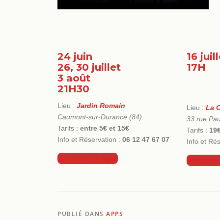
24 juin
16 juil
26, 30 juillet
17H
3 août
21H30
Lieu :
Jardin Romain
Lieu :
La C
Caumont-sur-Durance (84)
33 rue Pau
Tarifs :
entre 5€ et 15€
Tarifs :
19€
Info et Réservation :
06 12 47 67 07
Info et Rés
Billetterie en ligne
Billetterie
PUBLIÉ DANS
APPS