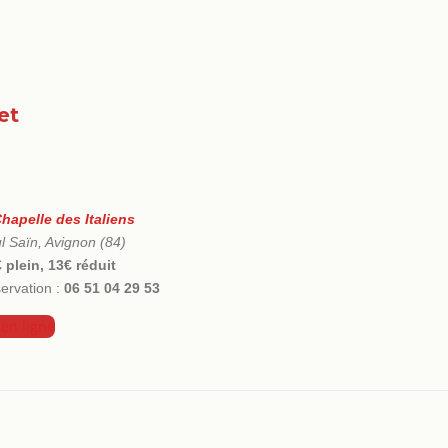
let
hapelle des Italiens
l Saïn, Avignon (84)
 plein, 13€ réduit
ervation :
06 51 04 29 53
 en ligne