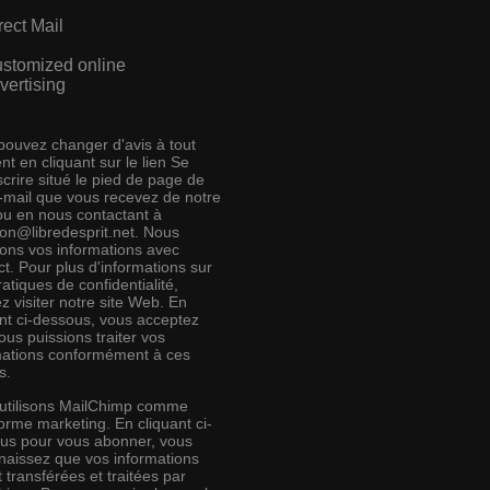
rect Mail
stomized online
vertising
pouvez changer d'avis à tout
t en cliquant sur le lien Se
crire situé le pied de page de
e-mail que vous recevez de notre
 ou en nous contactant à
ion@libredesprit.net. Nous
rons vos informations avec
t. Pour plus d'informations sur
atiques de confidentialité,
ez visiter notre site Web. En
ant ci-dessous, vous acceptez
us puissions traiter vos
mations conformément à ces
s.
utilisons MailChimp comme
orme marketing. En cliquant ci-
us pour vous abonner, vous
naissez que vos informations
 transférées et traitées par