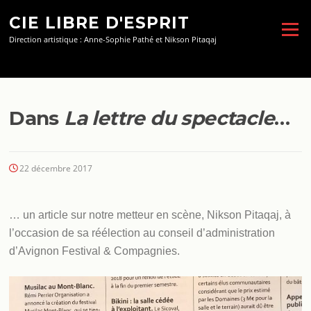
Aller
CIE LIBRE D'ESPRIT
au
Menu
contenu
Direction artistique : Anne-Sophie Pathé et Nikson Pitaqaj
Dans
La lettre du spectacle
…
22 décembre 2017
… un article sur notre metteur en scène, Nikson Pitaqaj, à
l’occasion de sa réélection au conseil d’administration
d’Avignon Festival & Compagnies.