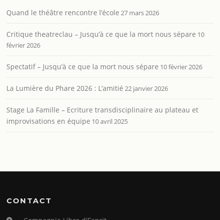
Quand le théâtre rencontre l’école
27 mars 2026
Critique theatreclau – Jusqu’à ce que la mort nous sépare
10
février 2026
Spectatif – Jusqu’à ce que la mort nous sépare
10 février 2026
La Lumière du Phare 2026 : L’amitié
22 janvier 2026
Stage La Famille – Ecriture transdisciplinaire au plateau et
improvisations en équipe
10 avril 2025
CONTACT